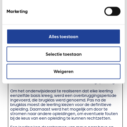
Leg uit dat de Wet op het voortgezet onderwijs de sociale
Marketing
ongelijkheid kan verkleinen. Gebruik in je uitleg een
omschrijving van het begrip sociale ongelijkheid en
informatie uit de tekst hieronder. (§5.3)
Wet op het voortgezet onderwijs
Alles toestaan
De Wet op het voortgezet onderwijs, vanwege de
hoeveelheid onderwerpen ook wel
de Mammoetwet genoemd, is een
Nederlandse
Selectie toestaan
wet
van
14 februari
1963
, ingegaan op 1 augustus 1968,
gericht op de regelgeving van het
voortgezet onderwijs
.
De grondgedachte achter deze wet was dat elke leerling
Weigeren
zowel een algemene als een beroepsopleiding zou
moeten volgen. In deze periode volgden meer leerlingen
dan voorheen na de basisschool een vervolgopleiding.
Om het onderwijsideaal te realiseren dat elke leerling
eenzelfde basis kreeg, werd een overbruggingsperiode
ingevoerd, die brugklas werd genoemd. Pas na de
brugklas moest de leerling kiezen voor de definitieve
opleiding. Daarnaast werd het mogelijk om door te
stromen naar andere opleidingen, om eventuele fouten
bij de keus van een opleiding te kunnen rechtzetten.