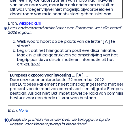
Een leerling kon doorstromen van mavo naar havo en
van havo naar vwo, maar kon ook andersom besluiten.
Dit was vroeger vrijwel niet mogelijk, bijvoorbeeld een
doorstroom van mulo naar hbs sloot geheel niet aan.
Bron:
wikipedia.nl
Lees onderstaand artikel over een Europese wet die vanaf
9.
2026 ingaat.
Welk woord hoort op de plaats van de letter [ A ] te
staan?
Leg uit dat het hier gaat om positieve discriminatie.
Maak in je uitleg gebruik van de omschrijving van het
begrip positieve discriminatie en informatie uit het
artikel. (§5.6)
Europees akkoord voor invoering … [ A ] …
Door onze economieredactie, 22 november 2022
Het Europees Parlement heeft dinsdag ingestemd met een … [
procent van de raad van commissarissen bij grote Europese 
bestaan. Als dat niet lukt, moet zowel de raad van commissar
bestuur voor een derde uit vrouwen bestaan.
Bron:
Nu.nl
Bekijk de grafiek hieronder over de teruggave op de
10.
kosten voor kinderopvang in Nederland.