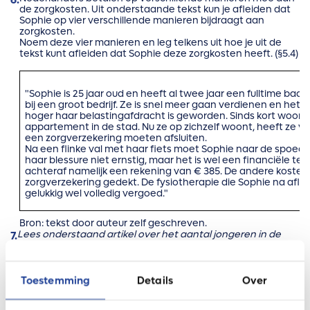
de zorgkosten. Uit onderstaande tekst kun je afleiden dat
Sophie op vier verschillende manieren bijdraagt aan
zorgkosten.
Noem deze vier manieren en leg telkens uit hoe je uit de
tekst kunt afleiden dat Sophie deze zorgkosten heeft. (§5.4)
"Sophie is 25 jaar oud en heeft al twee jaar een fulltime b
bij een groot bedrijf. Ze is snel meer gaan verdienen en het 
hoger haar belastingafdracht is geworden. Sinds kort woont 
appartement in de stad. Nu ze op zichzelf woont, heeft ze vo
een zorgverzekering moeten afsluiten.
Na een flinke val met haar fiets moet Sophie naar de spoedeis
haar blessure niet ernstig, maar het is wel een financiële tege
achteraf namelijk een rekening van € 385. De andere koste
zorgverzekering gedekt. De fysiotherapie die Sophie na aflo
gelukkig wel volledig vergoed."
Bron: tekst door auteur zelf geschreven.
Lees onderstaand artikel over het aantal jongeren in de
7.
bijstand.
In het artikel is te lezen dat jongeren die hun baan verliezen
sneller in de bijstand belanden dan ouderen die werkloos
Toestemming
Details
Over
raken.