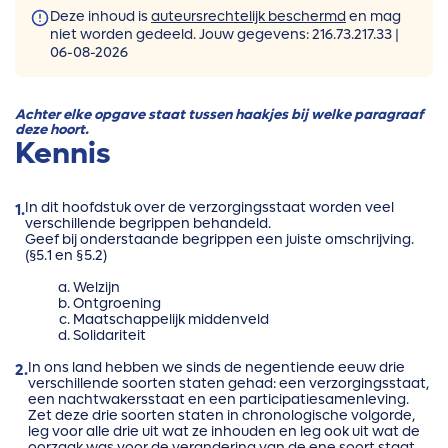
Deze inhoud is
auteursrechtelijk beschermd
en mag
niet worden gedeeld. Jouw gegevens:
216.73.217.33 |
06-08-2026
Achter elke opgave staat tussen haakjes bij welke paragraaf
deze hoort.
Kennis
In dit hoofdstuk over de verzorgingsstaat worden veel
1.
verschillende begrippen behandeld.
Geef bij onderstaande begrippen een juiste omschrijving.
(§5.1 en §5.2)
Welzijn
Ontgroening
Maatschappelijk middenveld
Solidariteit
In ons land hebben we sinds de negentiende eeuw drie
2.
verschillende soorten staten gehad: een verzorgingsstaat,
een nachtwakersstaat en een participatiesamenleving.
Zet deze drie soorten staten in chronologische volgorde,
leg voor alle drie uit wat ze inhouden en leg ook uit wat de
oorzaak was voor de verandering van de ene soort staat