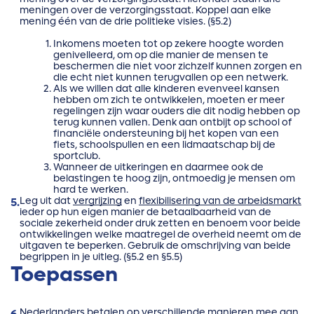
meningen over de verzorgingsstaat. Koppel aan elke
mening één van de drie politieke visies. (§5.2)
Inkomens moeten tot op zekere hoogte worden
genivelleerd, om op die manier de mensen te
beschermen die niet voor zichzelf kunnen zorgen en
die echt niet kunnen terugvallen op een netwerk.
Als we willen dat alle kinderen evenveel kansen
hebben om zich te ontwikkelen, moeten er meer
regelingen zijn waar ouders die dit nodig hebben op
terug kunnen vallen. Denk aan ontbijt op school of
financiële ondersteuning bij het kopen van een
fiets, schoolspullen en een lidmaatschap bij de
sportclub.
Wanneer de uitkeringen en daarmee ook de
belastingen te hoog zijn, ontmoedig je mensen om
hard te werken.
Leg uit dat
vergrijzing
en
flexibilisering van de arbeidsmarkt
5.
ieder op hun eigen manier de betaalbaarheid van de
sociale zekerheid onder druk zetten en benoem voor beide
ontwikkelingen welke maatregel de overheid neemt om de
uitgaven te beperken. Gebruik de omschrijving van beide
begrippen in je uitleg. (§5.2 en §5.5)
Toepassen
Nederlanders betalen op verschillende manieren mee aan
6.